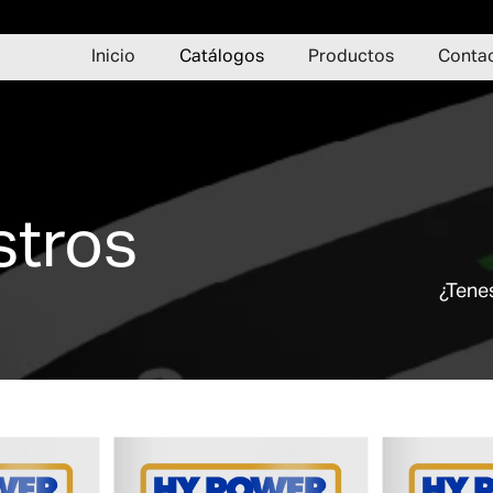
Inicio
Catálogos
Productos
Conta
stros
¿Tene